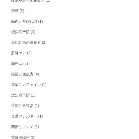
睡眠不足と眼精疲労
(1)
禁煙
(2)
筋肉と基礎代謝
(1)
糖尿病予防
(3)
美肌効果の栄養素
(2)
肝臓ケア
(2)
脳梗塞
(2)
腸活と免疫力
(4)
茶葉にカフェイン
(1)
認知症予防
(1)
逆流性食道炎
(1)
金属アレルギー
(1)
関節リウマチ
(1)
電磁波障害
(5)