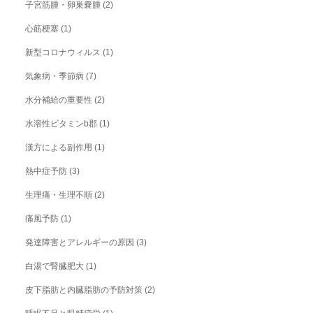
子宮筋腫・卵巣嚢腫
(2)
心筋梗塞
(1)
新型コロナウィルス
(1)
気象病・季節病
(7)
水分補給の重要性
(2)
水溶性ビタミンb郡
(1)
漢方による副作用
(1)
熱中症予防
(3)
生理痛・生理不順
(2)
痛風予防
(1)
発達障害とアレルギーの原因
(3)
白湯で腎臓肥大
(1)
皮下脂肪と内臓脂肪の予防対策
(2)