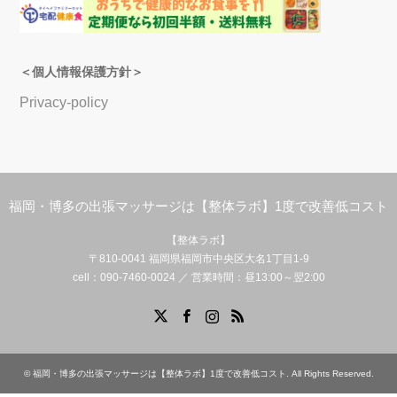
＜個人情報保護方針＞
Privacy-policy
福岡・博多の出張マッサージは【整体ラボ】1度で改善低コスト
【整体ラボ】
〒810-0041 福岡県福岡市中央区大名1丁目1-9
cell：090-7460-0024 ／ 営業時間：昼13:00～翌2:00
Facebook
X
Instagram
RSS
©
福岡・博多の出張マッサージは【整体ラボ】1度で改善低コスト
. All Rights Reserved.