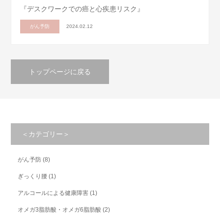
『デスクワークでの癌と心疾患リスク』
がん予防
2024.02.12
トップページに戻る
＜カテゴリー＞
がん予防
(8)
ぎっくり腰
(1)
アルコールによる健康障害
(1)
オメガ3脂肪酸・オメガ6脂肪酸
(2)