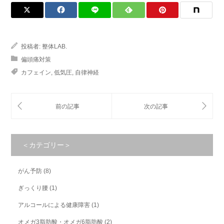
投稿者:
整体LAB.
偏頭痛対策
カフェイン
,
低気圧
,
自律神経
＜カテゴリー＞
がん予防
(8)
ぎっくり腰
(1)
アルコールによる健康障害
(1)
オメガ3脂肪酸・オメガ6脂肪酸
(2)