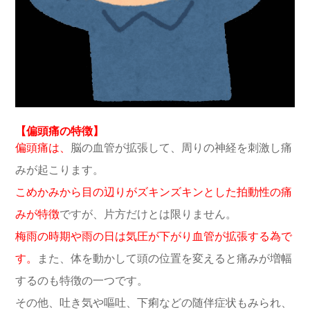
【偏頭痛の特徴】
偏頭痛は、
脳の血管が拡張して、周りの神経を刺激し痛
みが起こります。
こめかみから目の辺りがズキンズキンとした拍動性の痛
みが特徴
ですが、片方だけとは限りません。
梅雨の時期や雨の日は気圧が下がり血管が拡張する為で
す。
また、体を動かして頭の位置を変えると痛みが増幅
するのも特徴の一つです。
その他、吐き気や嘔吐、下痢などの随伴症状もみられ、