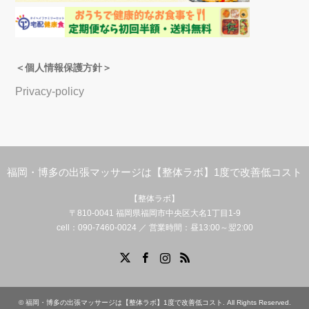
＜個人情報保護方針＞
Privacy-policy
福岡・博多の出張マッサージは【整体ラボ】1度で改善低コスト
【整体ラボ】
〒810-0041 福岡県福岡市中央区大名1丁目1-9
cell：090-7460-0024 ／ 営業時間：昼13:00～翌2:00
Facebook
X
Instagram
RSS
©
福岡・博多の出張マッサージは【整体ラボ】1度で改善低コスト
. All Rights Reserved.