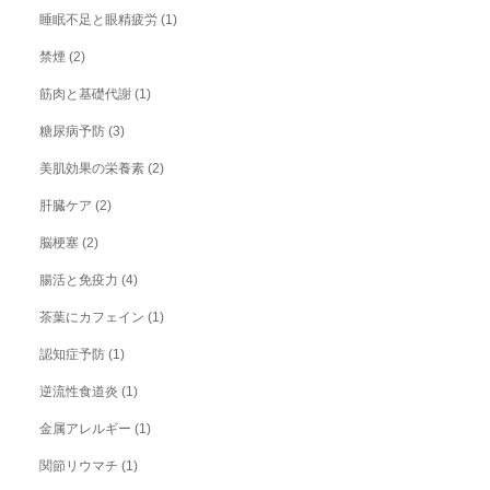
睡眠不足と眼精疲労
(1)
禁煙
(2)
筋肉と基礎代謝
(1)
糖尿病予防
(3)
美肌効果の栄養素
(2)
肝臓ケア
(2)
脳梗塞
(2)
腸活と免疫力
(4)
茶葉にカフェイン
(1)
認知症予防
(1)
逆流性食道炎
(1)
金属アレルギー
(1)
関節リウマチ
(1)