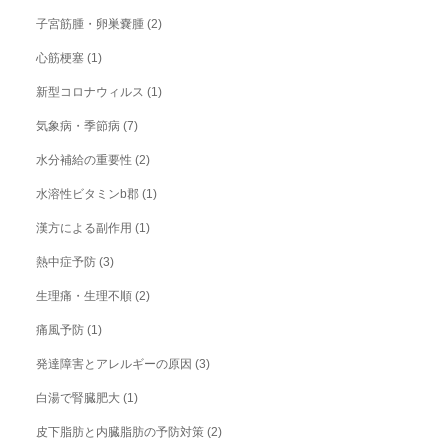
子宮筋腫・卵巣嚢腫
(2)
心筋梗塞
(1)
新型コロナウィルス
(1)
気象病・季節病
(7)
水分補給の重要性
(2)
水溶性ビタミンb郡
(1)
漢方による副作用
(1)
熱中症予防
(3)
生理痛・生理不順
(2)
痛風予防
(1)
発達障害とアレルギーの原因
(3)
白湯で腎臓肥大
(1)
皮下脂肪と内臓脂肪の予防対策
(2)