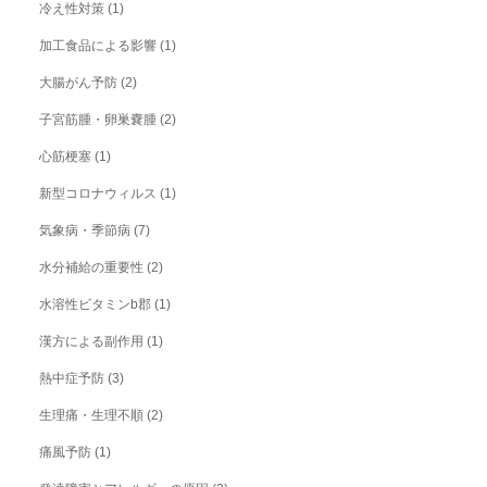
冷え性対策
(1)
加工食品による影響
(1)
大腸がん予防
(2)
子宮筋腫・卵巣嚢腫
(2)
心筋梗塞
(1)
新型コロナウィルス
(1)
気象病・季節病
(7)
水分補給の重要性
(2)
水溶性ビタミンb郡
(1)
漢方による副作用
(1)
熱中症予防
(3)
生理痛・生理不順
(2)
痛風予防
(1)