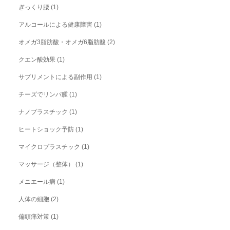
ぎっくり腰
(1)
アルコールによる健康障害
(1)
オメガ3脂肪酸・オメガ6脂肪酸
(2)
クエン酸効果
(1)
サプリメントによる副作用
(1)
チーズでリンパ腫
(1)
ナノプラスチック
(1)
ヒートショック予防
(1)
マイクロプラスチック
(1)
マッサージ（整体）
(1)
メニエール病
(1)
人体の細胞
(2)
偏頭痛対策
(1)