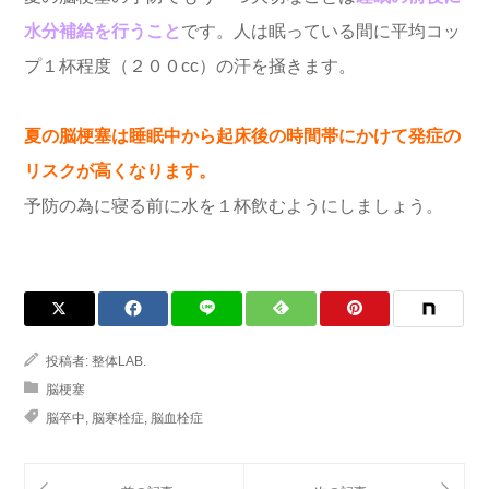
水分補給を行うこと
です。人は眠っている間に平均コッ
プ１杯程度（２００cc）の汗を掻きます。
夏の脳梗塞は睡眠中から起床後の時間帯にかけて発症の
リスクが高くなります。
予防の為に寝る前に水を１杯飲むようにしましょう。
投稿者:
整体LAB.
脳梗塞
脳卒中
,
脳寒栓症
,
脳血栓症