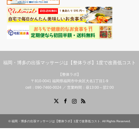
福岡・博多の出張マッサージは【整体ラボ】1度で改善低コスト
【整体ラボ】
〒810-0041 福岡県福岡市中央区大名1丁目1-9
cell：090-7460-0024 ／ 営業時間：昼13:00～翌2:00
Facebook
X
Instagram
RSS
©
福岡・博多の出張マッサージは【整体ラボ】1度で改善低コスト
. All Rights Reserved.